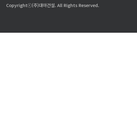
Copyrightⓒ(주)대아건설. All Rights Reserved.