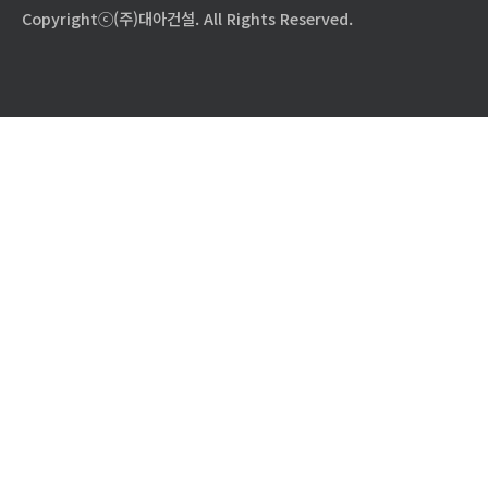
Copyrightⓒ(주)대아건설. All Rights Reserved.