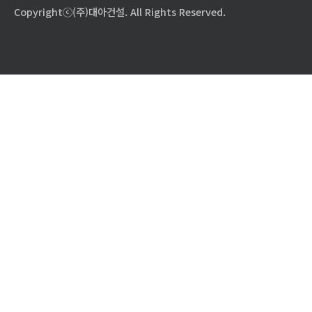
Copyrightⓒ(주)대아건설. All Rights Reserved.