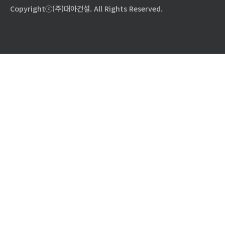
Copyrightⓒ(주)대아건설. All Rights Reserved.