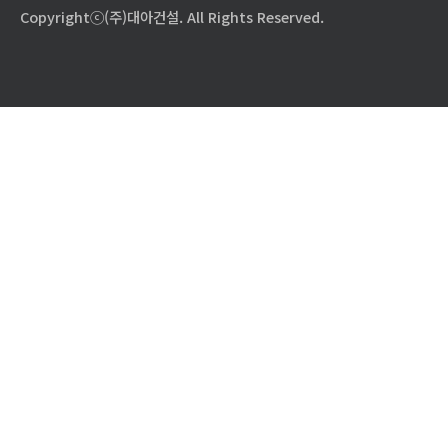
Copyrightⓒ(주)대아건설. All Rights Reserved.