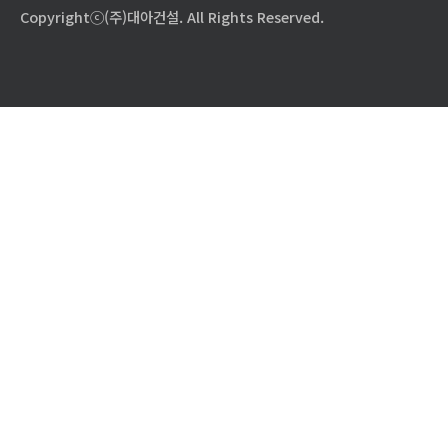
Copyrightⓒ(주)대아건설. All Rights Reserved.