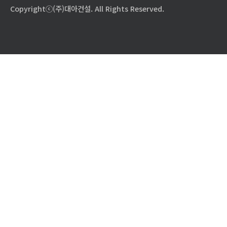
Copyrightⓒ(주)대아건설. All Rights Reserved.